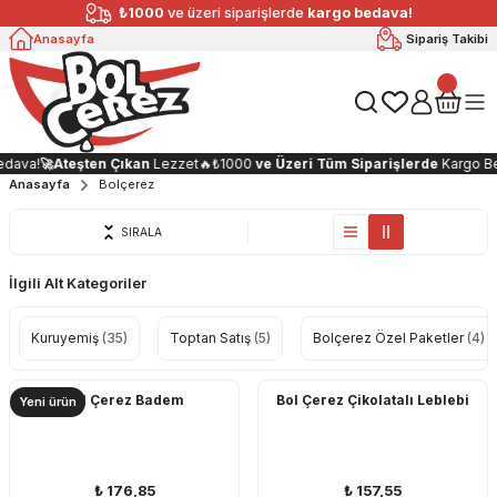
₺1000
ve üzeri siparişlerde
kargo bedava!
Anasayfa
Sipariş Takibi
ava!
🚀
Ateşten Çıkan
Lezzet🔥
₺1000
ve Üzeri Tüm Siparişlerde
Kargo Bed
Anasayfa
Bolçerez
SIRALA
İlgili Alt Kategoriler
Kuruyemiş
(35)
Toptan Satış
(5)
Bolçerez Özel Paketler
(4)
Bol Çerez Badem
Bol Çerez Çikolatalı Leblebi
Yeni ürün
₺ 176,85
₺ 157,55