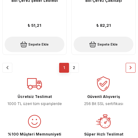
Bol Çerez Şeker Leblebi
Bol Çerez Çakıltaşı
₺ 51,21
₺ 82,21
Sepete Ekle
Sepete Ekle
1
2
Ücretsiz Teslimat
Güvenli Alışveriş
1000 TL üzeri tüm siparişlerde
256 Bit SSL sertifikası
%100 Müşteri Memnuniyeti
Süper Hızlı Teslimat