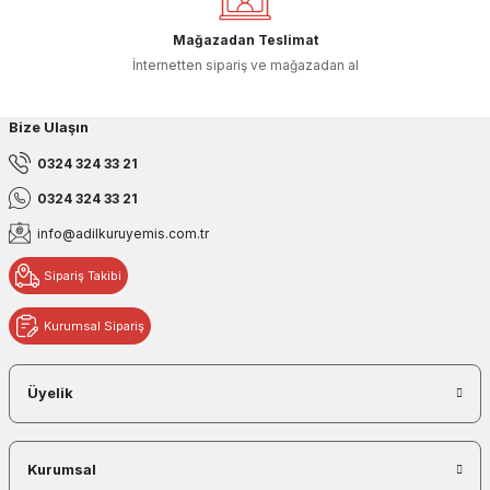
Mağazadan Teslimat
İnternetten sipariş ve mağazadan al
Bize Ulaşın
0324 324 33 21
0324 324 33 21
info@adilkuruyemis.com.tr
Sipariş Takibi
Kurumsal Sipariş
Üyelik
Kurumsal