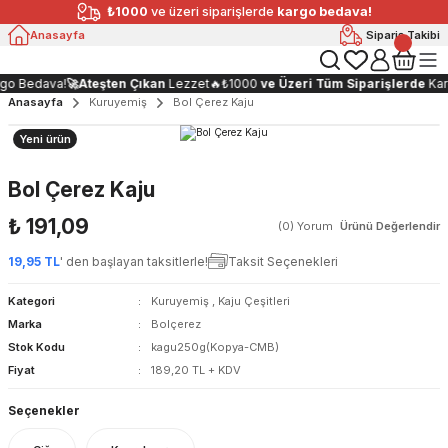
₺1000
ve üzeri siparişlerde
kargo bedava!
Anasayfa
Sipariş Takibi
o Bedava!
🚀
Ateşten Çıkan
Lezzet🔥
₺1000
ve Üzeri Tüm Siparişlerde
Karg
Anasayfa
Kuruyemiş
Bol Çerez Kaju
Yeni ürün
Bol Çerez Kaju
₺ 191,09
(0) Yorum
Ürünü Değerlendir
19,95 TL
' den başlayan taksitlerle!
Taksit Seçenekleri
Kategori
Kuruyemiş
,
Kaju Çeşitleri
Marka
Bolçerez
Stok Kodu
kagu250g(Kopya-CMB)
Fiyat
189,20 TL + KDV
Seçenekler