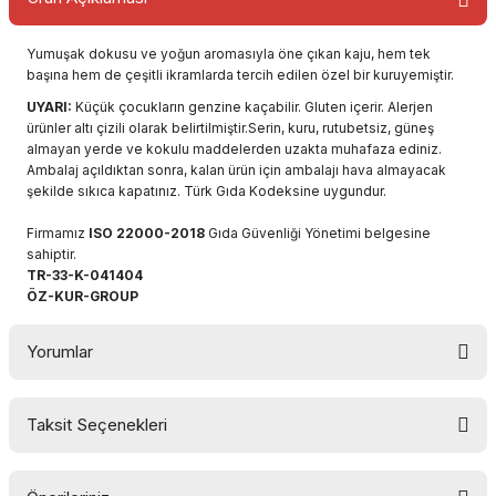
Yumuşak dokusu ve yoğun aromasıyla öne çıkan kaju, hem tek
başına hem de çeşitli ikramlarda tercih edilen özel bir kuruyemiştir.
UYARI:
Küçük çocukların genzine kaçabilir. Gluten içerir. Alerjen
ürünler altı çizili olarak belirtilmiştir.Serin, kuru, rutubetsiz, güneş
almayan yerde ve kokulu maddelerden uzakta muhafaza ediniz.
Ambalaj açıldıktan sonra, kalan ürün için ambalajı hava almayacak
şekilde sıkıca kapatınız. Türk Gıda Kodeksine uygundur.
Firmamız
ISO 22000-2018
Gıda Güvenliği Yönetimi belgesine
sahiptir.
TR-33-K-041404
ÖZ-KUR-GROUP
Yorumlar
Taksit Seçenekleri
Bu ürüne ilk yorumu siz yapın!