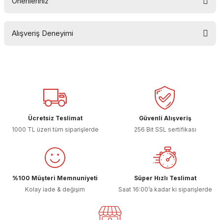
Önerileriniz
Yorum Yaz
Bu ürünün fiyat bilgisi, resim, ürün açıklamalarında ve diğer
Alışveriş Deneyimi
konularda yetersiz gördüğünüz noktaları öneri formunu
kullanarak tarafımıza iletebilirsiniz.
Görüş ve önerileriniz için teşekkür ederiz.
Sitemize ilk yorumu siz yapın!
Ürün resmi kalitesiz, bozuk veya görüntülenemiyor.
Ürün açıklamasında eksik bilgiler bulunuyor.
Deneyimini Paylaş
Ürün bilgilerinde hatalar bulunuyor.
Ücretsiz Teslimat
Güvenli Alışveriş
Ürün fiyatı diğer sitelerden daha pahalı.
1000 TL üzeri tüm siparişlerde
256 Bit SSL sertifikası
Bu ürüne benzer farklı alternatifler olmalı.
%100 Müşteri Memnuniyeti
Süper Hızlı Teslimat
Kolay iade & değişim
Saat 16:00’a kadar ki siparişlerde
Gönder