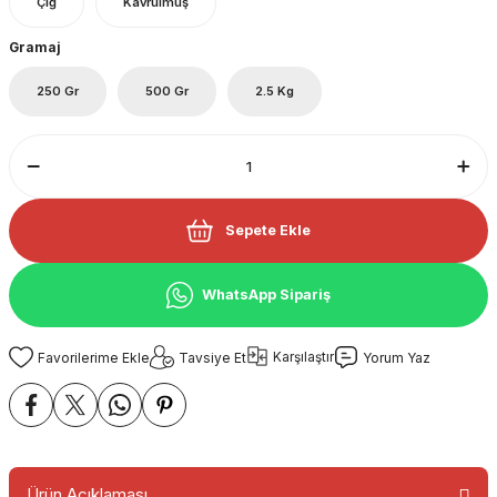
Çiğ
Kavrulmuş
Gramaj
250 Gr
500 Gr
2.5 Kg
Sepete Ekle
WhatsApp Sipariş
Karşılaştır
Tavsiye Et
Yorum Yaz
Ürün Açıklaması