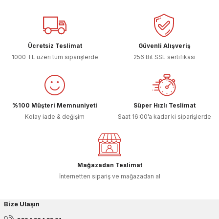
Sitemize ilk yorumu siz yapın!
Ürün resmi kalitesiz, bozuk veya görüntülenemiyor.
Ürün açıklamasında eksik bilgiler bulunuyor.
Deneyimini Paylaş
Ürün bilgilerinde hatalar bulunuyor.
Ücretsiz Teslimat
Güvenli Alışveriş
Ürün fiyatı diğer sitelerden daha pahalı.
1000 TL üzeri tüm siparişlerde
256 Bit SSL sertifikası
Bu ürüne benzer farklı alternatifler olmalı.
%100 Müşteri Memnuniyeti
Süper Hızlı Teslimat
Kolay iade & değişim
Saat 16:00’a kadar ki siparişlerde
Gönder
Mağazadan Teslimat
İnternetten sipariş ve mağazadan al
Bize Ulaşın