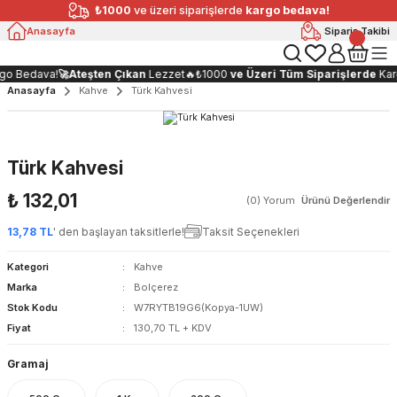
₺1000
ve üzeri siparişlerde
kargo bedava!
Anasayfa
Sipariş Takibi
o Bedava!
🚀
Ateşten Çıkan
Lezzet🔥
₺1000
ve Üzeri Tüm Siparişlerde
Karg
Anasayfa
Kahve
Türk Kahvesi
Türk Kahvesi
₺ 132,01
(0) Yorum
Ürünü Değerlendir
13,78 TL
' den başlayan taksitlerle!
Taksit Seçenekleri
Kategori
Kahve
Marka
Bolçerez
Stok Kodu
W7RYTB19G6(Kopya-1UW)
Fiyat
130,70 TL + KDV
Gramaj