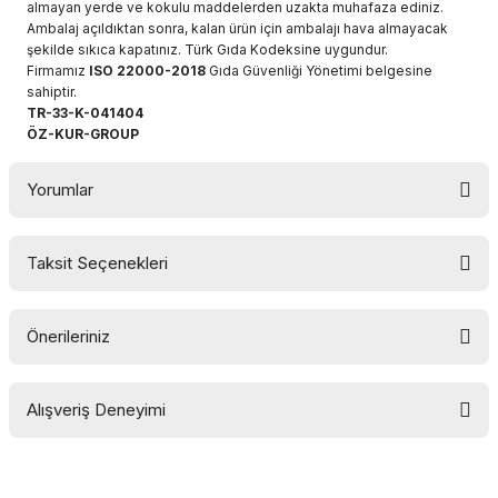
almayan yerde ve kokulu maddelerden uzakta muhafaza ediniz.
Ambalaj açıldıktan sonra, kalan ürün için ambalajı hava almayacak
şekilde sıkıca kapatınız. Türk Gıda Kodeksine uygundur.
Firmamız
ISO 22000-2018
Gıda Güvenliği Yönetimi belgesine
sahiptir.
TR-33-K-041404
ÖZ-KUR-GROUP
Yorumlar
Taksit Seçenekleri
Bu ürüne ilk yorumu siz yapın!
Önerileriniz
Yorum Yaz
Bu ürünün fiyat bilgisi, resim, ürün açıklamalarında ve diğer
Alışveriş Deneyimi
konularda yetersiz gördüğünüz noktaları öneri formunu
kullanarak tarafımıza iletebilirsiniz.
Görüş ve önerileriniz için teşekkür ederiz.