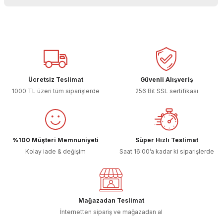
kullanarak tarafımıza iletebilirsiniz.
Görüş ve önerileriniz için teşekkür ederiz.
Sitemize ilk yorumu siz yapın!
Ürün resmi kalitesiz, bozuk veya görüntülenemiyor.
Ürün açıklamasında eksik bilgiler bulunuyor.
Deneyimini Paylaş
Ürün bilgilerinde hatalar bulunuyor.
Ücretsiz Teslimat
Güvenli Alışveriş
Ürün fiyatı diğer sitelerden daha pahalı.
1000 TL üzeri tüm siparişlerde
256 Bit SSL sertifikası
Bu ürüne benzer farklı alternatifler olmalı.
%100 Müşteri Memnuniyeti
Süper Hızlı Teslimat
Kolay iade & değişim
Saat 16:00’a kadar ki siparişlerde
Gönder
Mağazadan Teslimat
İnternetten sipariş ve mağazadan al