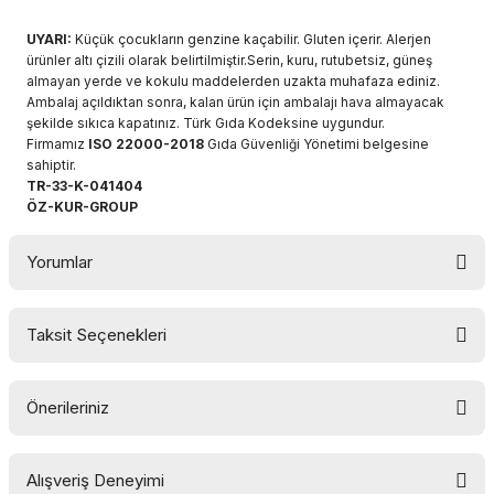
UYARI:
Küçük çocukların genzine kaçabilir. Gluten içerir. Alerjen
ürünler altı çizili olarak belirtilmiştir.Serin, kuru, rutubetsiz, güneş
almayan yerde ve kokulu maddelerden uzakta muhafaza ediniz.
Ambalaj açıldıktan sonra, kalan ürün için ambalajı hava almayacak
şekilde sıkıca kapatınız. Türk Gıda Kodeksine uygundur.
Firmamız
ISO 22000-2018
Gıda Güvenliği Yönetimi belgesine
sahiptir.
TR-33-K-041404
ÖZ-KUR-GROUP
Yorumlar
Taksit Seçenekleri
Bu ürüne ilk yorumu siz yapın!
Önerileriniz
Yorum Yaz
Bu ürünün fiyat bilgisi, resim, ürün açıklamalarında ve diğer
Alışveriş Deneyimi
konularda yetersiz gördüğünüz noktaları öneri formunu