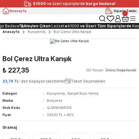
₺1000
ve üzeri siparişlerde
kargo bedava!
Anasayfa
Sipariş Takibi
o Bedava!
🚀
Ateşten Çıkan
Lezzet🔥
₺1000
ve Üzeri Tüm Siparişlerde
Karg
Anasayfa
Kuruyemiş
Bol Çerez Ultra Karışık
Bol Çerez Ultra Karışık
₺ 227,35
(0) Yorum
Ürünü Değerlendir
23,74 TL
' den başlayan taksitlerle!
Taksit Seçenekleri
Kategori
Kuruyemiş
,
Karışık Kuru Yemiş
Marka
Bolçerez
Stok Kodu
QJWWUBR312
Fiyat
225,10 TL + KDV
Gramaj