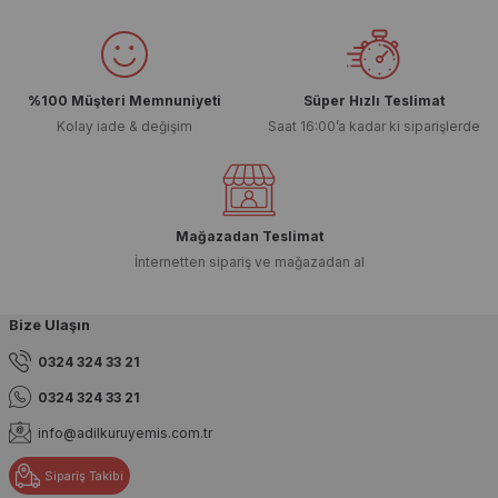
%100 Müşteri Memnuniyeti
Süper Hızlı Teslimat
Kolay iade & değişim
Saat 16:00’a kadar ki siparişlerde
Mağazadan Teslimat
İnternetten sipariş ve mağazadan al
Bize Ulaşın
0324 324 33 21
0324 324 33 21
info@adilkuruyemis.com.tr
Sipariş Takibi