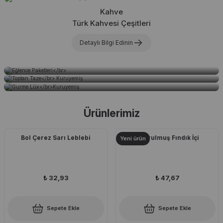
Kahve
Toptan Taze
Türk Kahvesi Çeşitleri
Eğlence Paketleri
Gurme Lüx
Kuruyemiş
Kuruyemiş
Detaylı Bilgi Edinin
Ürünleri İncele
Ürünleri İncele
Ürünleri İncele
Ürünlerimiz
Bol Çerez Sarı Leblebi
Kavrulmuş Fındık İçi
Yeni ürün
₺ 32,93
₺ 47,67
Sepete Ekle
Sepete Ekle