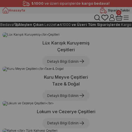
₺1000
ve üzeri siparişlerde
kargo bedava!
Anasayfa
Sipariş Takibi
0
edava!
🚀
Ateşten Çıkan
Lezzet🔥
₺1000
ve Üzeri Tüm Siparişlerde
Kargo B
Lüx Karışık Kuruyemiş
Çeşitleri
Detaylı Bilgi Edinin
Kuru Meyve Çeşitleri
Taze & Doğal
Detaylı Bilgi Edinin
Lokum ve Cezerye Çeşitleri
Detaylı Bilgi Edinin